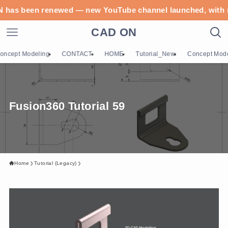
as been renewed — new YouTube channel la
CAD ON
oncept Modeling
CONTACT
HOME
Tutorial_New
Concept Mod
Fusion360 Tutorial 59
Home
Tutorial (Legacy)