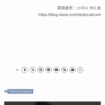
図面参照：스터디 캐드캠
https://blog.naver.com/studycadcam
Tutorial (Legacy)